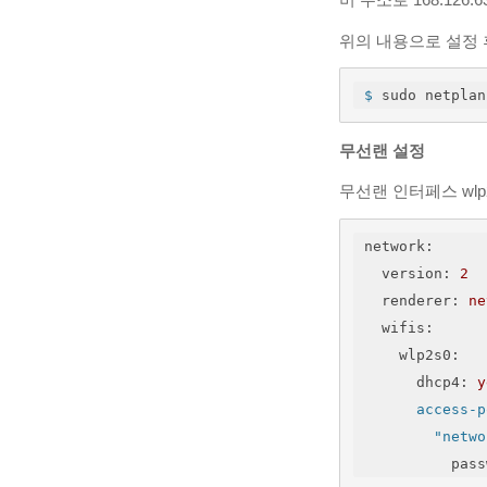
위의 내용으로 설정 
$
 sudo netplan
무선랜 설정
무선랜 인터페스 wl
network
:
version
: 
2
renderer
: 
ne
wifis
:
wlp2s0
:
dhcp4
: 
y
access-p
"netwo
pass