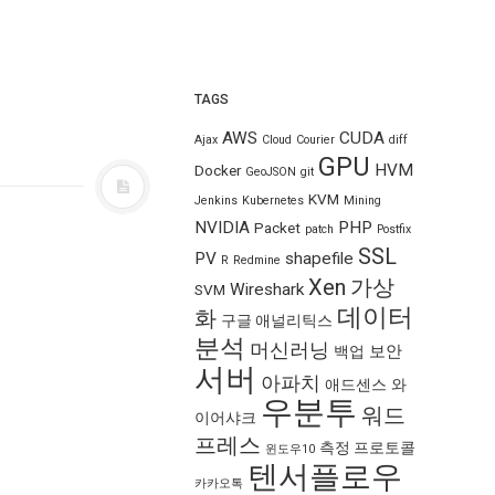
TAGS
AWS
CUDA
Ajax
Cloud
Courier
diff
GPU
HVM
Docker
GeoJSON
git
KVM
Jenkins
Kubernetes
Mining
NVIDIA
PHP
Packet
patch
Postfix
SSL
PV
shapefile
R
Redmine
Xen
가상
Wireshark
SVM
데이터
화
구글 애널리틱스
분석
머신러닝
보안
백업
서버
아파치
애드센스
와
우분투
워드
이어샤크
프레스
측정 프로토콜
윈도우10
텐서플로우
카카오톡