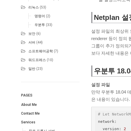
리눅스
(53)
Netplan 
명령어
(2)
우분투
(33)
설정 파일의 최상위 노드 
보안
(6)
renderer 등이 정의 됩
서버
(44)
그룹이 추가 정의되게
소프트웨어공학
(7)
보다 자세한 내용은
워드프레스
(10)
일반
(23)
우분투 18.
설정 파일
만약 우분투 18.04
PAGES
은 내용이 있습니다.
About Me
Contact Me
# Let NetworkM
network
:
Services
version
: 
2