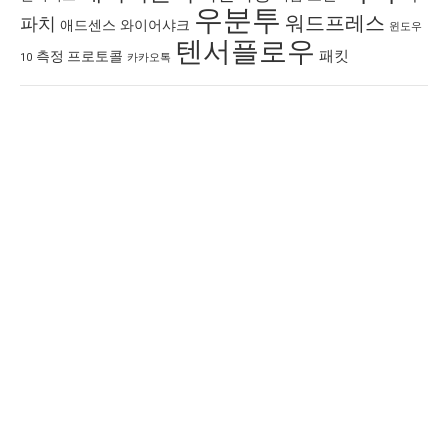
우분투
워드프레스
파치
애드센스
와이어샤크
윈도우
텐서플로우
패킷
측정 프로토콜
10
카카오톡