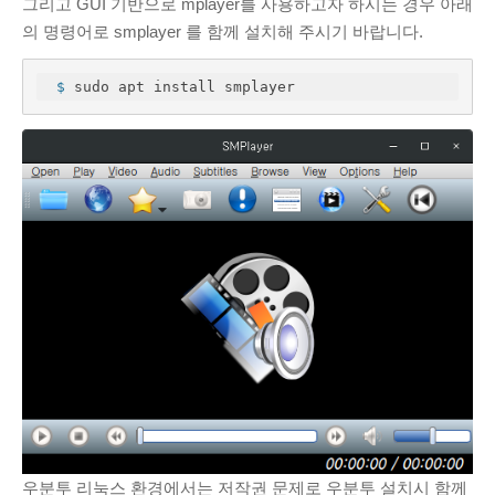
그리고 GUI 기반으로 mplayer를 사용하고자 하시는 경우 아래
Cloud
(1)
의 명령어로 smplayer 를 함께 설치해 주시기 바랍니다.
PHP
(4)
Python
(12)
 $
 sudo apt install smplayer
Windows
(2)
네트워크
(8)
데이터분석
(36)
Tensorflow
(18)
리눅스
(53)
명령어
(2)
우분투
(33)
보안
(6)
서버
(44)
소프트웨어공학
(7)
워드프레스
(10)
일반
(23)
우분투 리눅스 환경에서는 저작권 문제로 우분투 설치시 함께