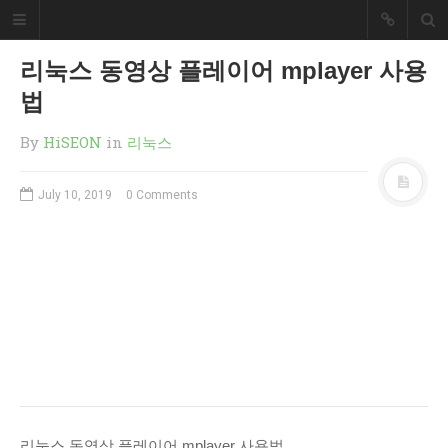
HiSEON
리눅스 동영상 플레이어 mplayer 사용
개발자 블러그
법
개발과 관련된 내용을 정리했습니다.
By
HiSEON
in
리눅스
SEARCH
July 10, 2019
0 Comments
RECENT POSTS
How to install Nvidia drivers on
Ubuntu 24.04
RAGaaS(RAG as a Service)는
무엇일까요?
리눅스 RAID 복구 방법(mdadm)
서브도메인 위임 설정 방법
PHP 파일 업로드 예제
리눅스 동영상 플레이어 mplayer 사용법