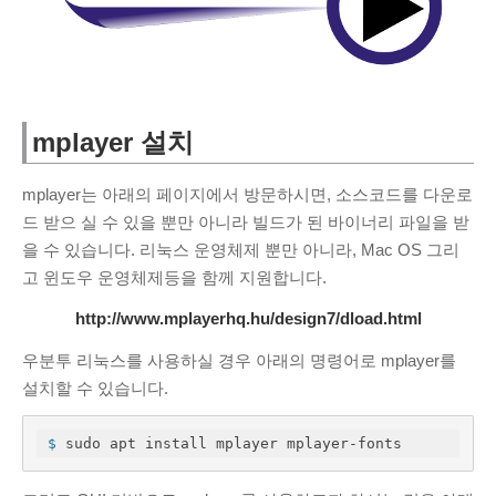
sss
안녕하세요. 사용...
PDF JPG변환 사이트
·
6 months ago
KIM Hyeok
valgrind...
Valgrind 사용법
·
1 year ago
mplayer 설치
조영범
프록시 서버 아직도...
mplayer는 아래의 페이지에서 방문하시면, 소스코드를 다운로
카카오톡 PC 차단, 우회 접속 방법
·
1
드 받으 실 수 있을 뿐만 아니라 빌드가 된 바이너리 파일을 받
year ago
을 수 있습니다. 리눅스 운영체제 뿐만 아니라, Mac OS 그리
ss
잘사용중인데 오류가...
고 윈도우 운영체제등을 함께 지원합니다.
PDF JPG변환 사이트
·
2 years ago
http://www.mplayerhq.hu/design7/dload.html
영랑
잘사용하고 있는데...
우분투 리눅스를 사용하실 경우 아래의 명령어로 mplayer를
PDF JPG변환 사이트
·
2 years ago
설치할 수 있습니다.
CATEGORIES
$
 sudo apt install mplayer mplayer-fonts
C/C++
(6)