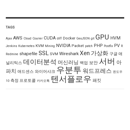
sss
안녕하세요. 사용...
PDF JPG변환 사이트
·
6 months ago
KIM Hyeok
valgrind...
TAGS
Valgrind 사용법
·
1 year ago
GPU
AWS
CUDA
HVM
Docker
Ajax
Cloud
Courier
diff
GeoJSON
git
조영범
프록시 서버 아직도...
NVIDIA
PHP
PV
KVM
Packet
Jenkins
Kubernetes
Mining
patch
Postfix
R
카카오톡 PC 차단, 우회 접속 방법
·
1
SSL
Xen
가상화
shapefile
Wireshark
SVM
구글 애
Redmine
year ago
서버
데이터분석
머신러닝
아
보안
널리틱스
백업
우분투
워드프레스
ss
파치
잘사용중인데 오류가...
애드센스
와이어샤크
윈도우
텐서플로우
PDF JPG변환 사이트
·
2 years ago
패킷
측정 프로토콜
10
카카오톡
영랑
잘사용하고 있는데...
PDF JPG변환 사이트
·
2 years ago
CATEGORIES
C/C++
(6)