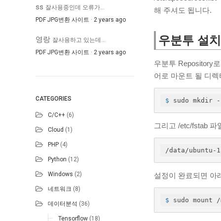
ss
잘사용중인데 오류가...
해 주셔도 됩니다.
PDF JPG변환 사이트
·
2 years ago
우분투 설치
영랑
잘사용하고 있는데...
PDF JPG변환 사이트
·
2 years ago
우분투 Reposit
어로 마운트 될 디
CATEGORIES
$
 sudo mkdir -
C/C++
(6)
그리고 /etc/fsta
Cloud
(1)
PHP
(4)
/data/ubuntu-1
Python
(12)
Windows
(2)
설정이 완료되면 아
네트워크
(8)
$
 sudo mount /
데이터분석
(36)
Tensorflow
(18)