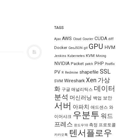
TAGS
AWS
CUDA
Ajax
Cloud
Courier
diff
GPU
HVM
Docker
GeoJSON
git
KVM
Jenkins
Kubernetes
Mining
NVIDIA
PHP
Packet
patch
Postfix
SSL
PV
shapefile
R
Redmine
Xen
가상
Wireshark
SVM
데이터
화
구글 애널리틱스
분석
머신러닝
보안
백업
서버
아파치
애드센스
와
우분투
워드
이어샤크
프레스
측정 프로토콜
윈도우10
텐서플로우
카카오톡