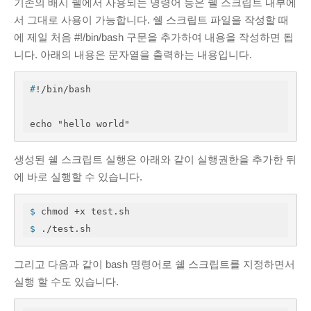
기존의 배시 쉘에서 사용되는 명령어 등은 쉘 스크립트 내부에
Cloud
(1)
서 그대로 사용이 가능합니다. 쉘 스크립트 파일을 작성할 때
PHP
(4)
에 제일 처음 #!/bin/bash 구문을 추가하여 내용을 작성하면 됩
Python
(12)
니다. 아래의 내용은 문자열을 출력하는 내용입니다.
Windows
(2)
네트워크
(8)
#
!/bin/bash
데이터분석
(36)
echo "hello world"
Tensorflow
(18)
리눅스
(53)
생성된 쉘 스크립트 실행은 아래와 같이 실행권한을 추가한 뒤
명령어
(2)
에 바로 실행할 수 있습니다.
우분투
(33)
보안
(6)
$
 chmod +x test.sh
$
 ./test.sh
서버
(44)
소프트웨어공학
(7)
그리고 다음과 같이 bash 명령어로 쉘 스크립트를 지정하면서
워드프레스
(10)
실행 할 수도 있습니다.
일반
(23)