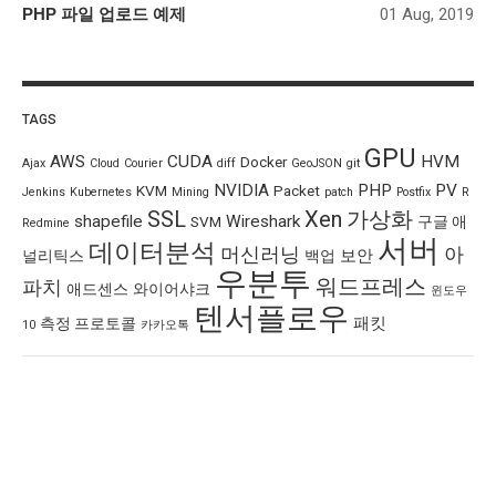
PHP 파일 업로드 예제
01 Aug, 2019
TAGS
GPU
AWS
CUDA
HVM
Docker
Ajax
Cloud
Courier
diff
GeoJSON
git
NVIDIA
PHP
PV
KVM
Packet
Jenkins
Kubernetes
Mining
patch
Postfix
R
SSL
Xen
가상화
shapefile
Wireshark
SVM
구글 애
Redmine
서버
데이터분석
머신러닝
아
보안
널리틱스
백업
우분투
워드프레스
파치
애드센스
와이어샤크
윈도우
텐서플로우
패킷
측정 프로토콜
10
카카오톡