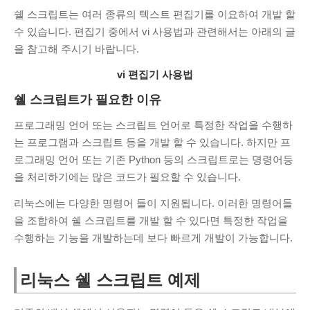
sss
쉘 스크립트는 여러 종류의 텍스트 편집기를 이요하여 개발 할
안녕하세요. 사용...
수 있습니다. 편집기 중에서 vi 사용법과 관련해서는 아래의 글
PDF JPG변환 사이트
·
6 months ago
을 참고해 주시기 바랍니다.
KIM Hyeok
valgrind...
vi 편집기 사용법
Valgrind 사용법
·
1 year ago
쉘 스크립트가 필요한 이유
조영범
프록시 서버 아직도...
카카오톡 PC 차단, 우회 접속 방법
·
1
프로그래밍 언어 또는 스크립트 언어로 특정한 작업을 수행하
year ago
는 프로그램과 스크립트 등을 개발 할 수 있습니다. 하지만 프
로그래밍 언어 또는 기존 Python 등의 스크립트로는 명령어등
ss
잘사용중인데 오류가...
을 처리하기에는 많은 코드가 필요할 수 있습니다.
PDF JPG변환 사이트
·
2 years ago
리눅스에는 다양한 명령어 들이 지원됩니다. 이러한 명령어들
영랑
잘사용하고 있는데...
을 조합하여 쉘 스크립트를 개발 할 수 있다면 특정한 작업을
PDF JPG변환 사이트
·
2 years ago
수행하는 기능을 개발하는데 보다 빠르게 개발이 가능합니다.
CATEGORIES
리눅스 쉘 스크립트 예제
C/C++
(6)