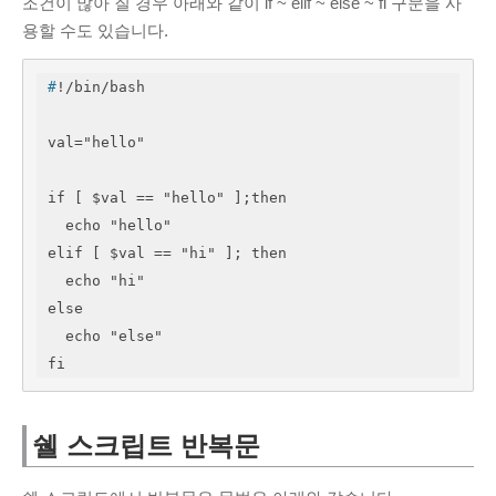
조건이 많아 질 경우 아래와 같이 if ~ elif ~ else ~ fi 구문을 사
용할 수도 있습니다.
#
!/bin/bash
val="hello"

if [ $val == "hello" ];then

  echo "hello"

elif [ $val == "hi" ]; then

  echo "hi"

else

  echo "else"

fi
쉘 스크립트 반복문