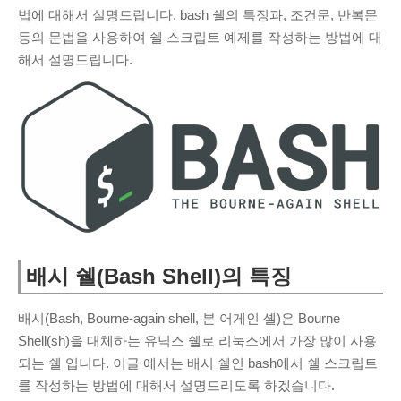
법에 대해서 설명드립니다. bash 쉘의 특징과, 조건문, 반복문
ARCHIVES
등의 문법을 사용하여 쉘 스크립트 예제를 작성하는 방법에 대
March 2025
(1)
해서 설명드립니다.
November 2024
(2)
June 2020
(1)
August 2019
(1)
July 2019
(32)
June 2019
(40)
May 2019
(9)
April 2019
(1)
February 2019
(3)
배시 쉘(Bash Shell)의 특징
January 2019
(4)
November 2018
(2)
배시(Bash, Bourne-again shell, 본 어게인 셸)은 Bourne
Shell(sh)을 대체하는 유닉스 쉘로 리눅스에서 가장 많이 사용
October 2018
(2)
되는 쉘 입니다. 이글 에서는 배시 쉘인 bash에서 쉘 스크립트
를 작성하는 방법에 대해서 설명드리도록 하겠습니다.
RECENT COMMENTS