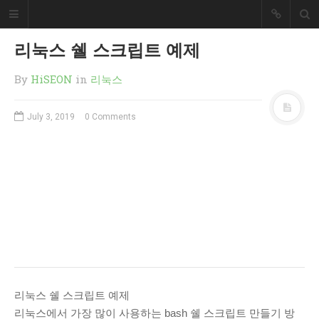
HiSEON
리눅스 쉘 스크립트 예제
개발자 블러그
By
HiSEON
in
리눅스
개발과 관련된 내용을 정리했습니다.
July 3, 2019
0 Comments
SEARCH
RECENT POSTS
How to install Nvidia drivers on
Ubuntu 24.04
RAGaaS(RAG as a Service)는
무엇일까요?
리눅스 RAID 복구 방법(mdadm)
서브도메인 위임 설정 방법
리눅스 쉘 스크립트 예제
PHP 파일 업로드 예제
리눅스에서 가장 많이 사용하는 bash 쉘 스크립트 만들기 방