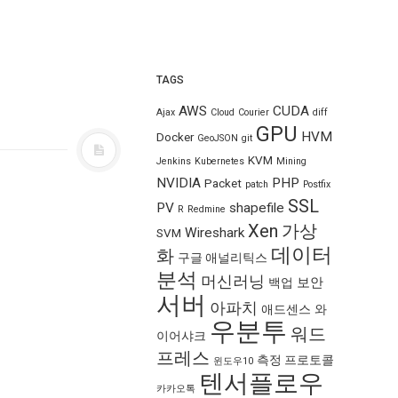
TAGS
AWS
CUDA
Ajax
Cloud
Courier
diff
GPU
HVM
Docker
GeoJSON
git
KVM
Jenkins
Kubernetes
Mining
NVIDIA
PHP
Packet
patch
Postfix
SSL
PV
shapefile
R
Redmine
Xen
가상
Wireshark
SVM
데이터
화
구글 애널리틱스
분석
머신러닝
보안
백업
서버
아파치
애드센스
와
우분투
워드
이어샤크
프레스
측정 프로토콜
윈도우10
텐서플로우
카카오톡