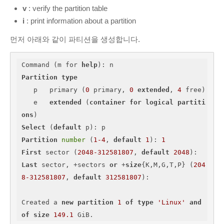
v
: verify the partition table
i
: print information about a partition
먼저 아래와 같이 파티션을 생성합니다.
Command (m for 
help
Partition
type
   p   primary (
0
 primary, 
0
extended
, 
4
 free)

   e   
extended
 (
container
for
logical
partiti
ons
Select
 (
default
Partition
number
 (
1
-4
, 
default
1
): 
1
First
 sector (
2048
-312581807
, 
default
2048
Last
 sector, +sectors 
or
 +
size
{K,M,G,T,P} (
204
8
-312581807
, 
default
312581807
): 

Created a 
new
partition
1
of
type
'Linux'
and
of
size
149.1
 GiB.