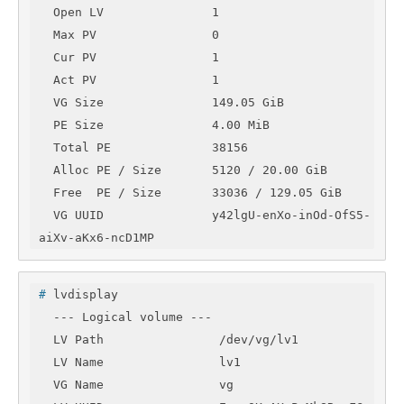
  Open LV               1

  Max PV                0

  Cur PV                1

  Act PV                1

  VG Size               149.05 GiB

  PE Size               4.00 MiB

  Total PE              38156

  Alloc PE / Size       5120 / 20.00 GiB

  Free  PE / Size       33036 / 129.05 GiB

  VG UUID               y42lgU-enXo-inOd-OfS5-
aiXv-aKx6-ncD1MP
#
 lvdisplay 
  --- Logical volume ---

  LV Path                /dev/vg/lv1

  LV Name                lv1

  VG Name                vg
