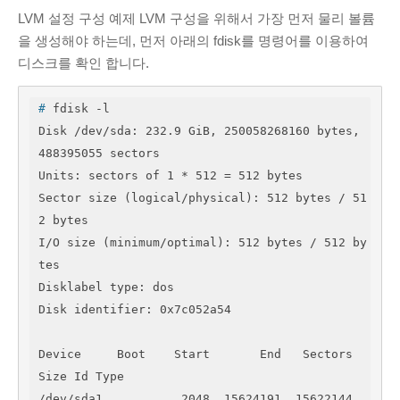
Cloud
(1)
LVM 설정 구성 예제 LVM 구성을 위해서 가장 먼저 물리 볼륨
PHP
(4)
을 생성해야 하는데, 먼저 아래의 fdisk를 명령어를 이용하여
Python
(12)
디스크를 확인 합니다.
Windows
(2)
#
 fdisk -l
네트워크
(8)
Disk /dev/sda: 232.9 GiB, 250058268160 bytes, 
데이터분석
(36)
488395055 sectors

Tensorflow
(18)
Units: sectors of 1 * 512 = 512 bytes

리눅스
(53)
Sector size (logical/physical): 512 bytes / 51
명령어
(2)
2 bytes

I/O size (minimum/optimal): 512 bytes / 512 by
우분투
(33)
tes

보안
(6)
Disklabel type: dos

서버
(44)
Disk identifier: 0x7c052a54

소프트웨어공학
(7)
워드프레스
(10)
Device     Boot    Start       End   Sectors   
Size Id Type

일반
(23)
/dev/sda1           2048  15624191  15622144   