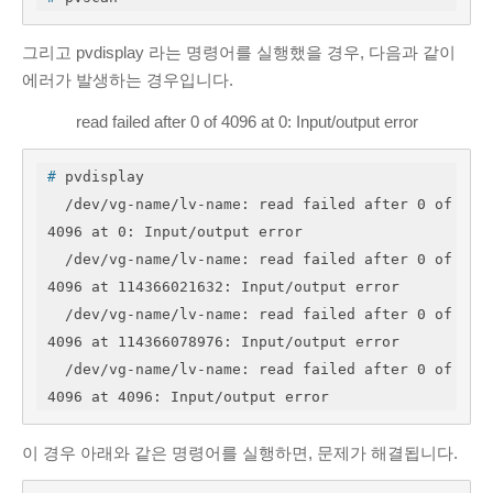
그리고 pvdisplay 라는 명령어를 실행했을 경우, 다음과 같이
에러가 발생하는 경우입니다.
read failed after 0 of 4096 at 0: Input/output error
#
 pvdisplay 
  /dev/vg-name/lv-name: read failed after 0 of 
4096 at 0: Input/output error

  /dev/vg-name/lv-name: read failed after 0 of 
4096 at 114366021632: Input/output error

  /dev/vg-name/lv-name: read failed after 0 of 
4096 at 114366078976: Input/output error

  /dev/vg-name/lv-name: read failed after 0 of 
4096 at 4096: Input/output error
이 경우 아래와 같은 명령어를 실행하면, 문제가 해결됩니다.