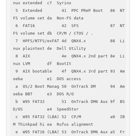
nux extended  c7  Syrinx         

 5  Extended        41  PPC PReP Boot   86  NT
FS volume set da  Non-FS data    

 6  FAT16           42  SFS             87  NT
FS volume set db  CP/M / CTOS / .

 7  HPFS/NTFS/exFAT 4d  QNX4.x          88  Li
nux plaintext de  Dell Utility   

 8  AIX             4e  QNX4.x 2nd part 8e  Li
nux LVM       df  BootIt         

 9  AIX bootable    4f  QNX4.x 3rd part 93  Am
oeba          e1  DOS access     

 a  OS/2 Boot Manag 50  OnTrack DM      94  Am
oeba BBT      e3  DOS R/O        

 b  W95 FAT32       51  OnTrack DM6 Aux 9f  BS
D/OS          e4  SpeedStor      

 c  W95 FAT32 (LBA) 52  CP/M            a0  IB
M Thinkpad hi ea  Rufus alignment

 e  W95 FAT16 (LBA) 53  OnTrack DM6 Aux a5  Fr