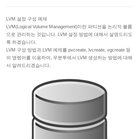
ARCHIVES
March 2025
(1)
LVM 설정 구성 예제
November 2024
(2)
LVM(Logical Volume Management)이란 파티션을 논리적 볼륨
으로 관리하는 것입니다. LVM 설정 방법에 대해서 설명드리도
June 2020
(1)
록 하겠습니다.
August 2019
(1)
LVM 구성 방법과 LVM 예제를 pvcreate, lvcreate, vgcreate 등
July 2019
(32)
의 명령어를 이용하여, 우분투에서 LVM 생성하는 방법에 대해
June 2019
(40)
서 알려드리겠습니다.
May 2019
(9)
April 2019
(1)
February 2019
(3)
January 2019
(4)
November 2018
(2)
October 2018
(2)
RECENT COMMENTS