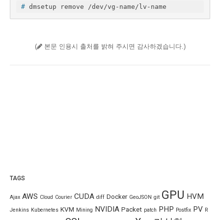
#
 dmsetup remove /dev/vg-name/lv-name
(
본문 인용시 출처를 밝혀 주시면 감사하겠습니다.)
TAGS
GPU
AWS
CUDA
HVM
Docker
Ajax
Cloud
Courier
diff
GeoJSON
git
NVIDIA
PHP
PV
KVM
Packet
Jenkins
Kubernetes
Mining
patch
Postfix
R