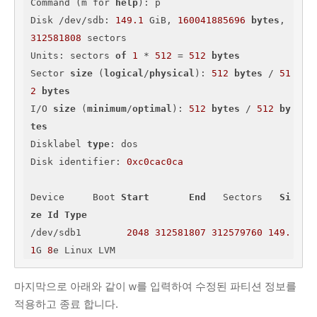
Command (m for 
help
): p

Disk /dev/sdb: 
149.1
 GiB, 
160041885696
bytes
, 
312581808
 sectors

Units: sectors 
of
1
 * 
512
 = 
512
bytes
Sector 
size
 (
logical
/
physical
): 
512
bytes
 / 
51
2
bytes
I/O 
size
 (
minimum
/
optimal
): 
512
bytes
 / 
512
by
tes
Disklabel 
type
: dos

Disk identifier: 
0xc0cac0ca
Device     Boot 
Start
End
   Sectors   
Si
ze
Id
Type
/dev/sdb1        
2048
312581807
312579760
149.
1
G 
8
e Linux LVM
마지막으로 아래와 같이 w를 입력하여 수정된 파티션 정보를
적용하고 종료 합니다.