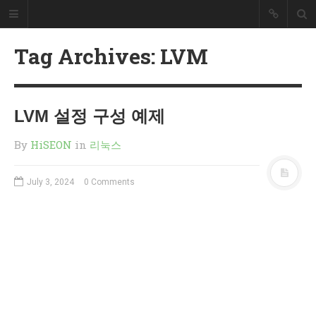
HiSEON
Tag Archives: LVM
개발자 블러그
개발과 관련된 내용을 정리했습니다.
LVM 설정 구성 예제
SEARCH
By
HiSEON
in
리눅스
RECENT POSTS
How to install Nvidia drivers on
July 3, 2024
0 Comments
Ubuntu 24.04
RAGaaS(RAG as a Service)는
무엇일까요?
리눅스 RAID 복구 방법(mdadm)
서브도메인 위임 설정 방법
PHP 파일 업로드 예제