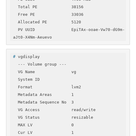
  Total PE              38156

  Free PE               33036

  Allocated PE          5120

  PV UUID               EpiTAx-ooae-Vw70-dG9m-
aJt0-X4Nm-Aeuevo
#
 vgdisplay 
  --- Volume group ---

  VG Name               vg

  System ID             

  Format                lvm2

  Metadata Areas        1

  Metadata Sequence No  3

  VG Access             read/write

  VG Status             resizable

  MAX LV                0

  Cur LV                1
