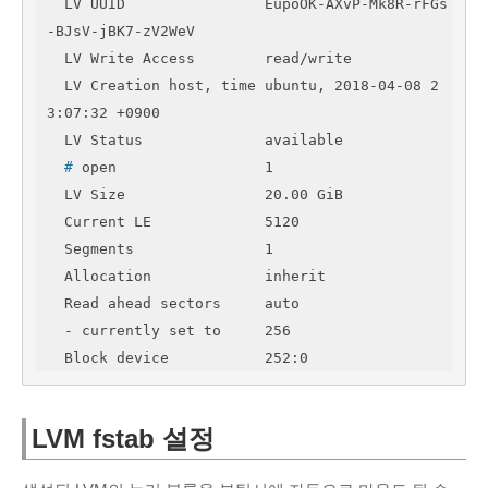
  LV UUID                EupoOK-AXvP-Mk8R-rFGs
-BJsV-jBK7-zV2WeV

  LV Write Access        read/write

  LV Creation host, time ubuntu, 2018-04-08 2
3:07:32 +0900

  #
 open                 1
  LV Size                20.00 GiB

  Current LE             5120

  Segments               1

  Allocation             inherit

  Read ahead sectors     auto

  - currently set to     256

  Block device           252:0
LVM fstab 설정