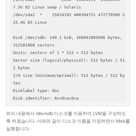
7.5G 82 Linux swap / Solaris

PAGES
/dev/sda2  *    15624192 488394751 472770560 2
About Me
25.4G 83 Linux

Contact Me
Services
Disk /dev/sdb: 149.1 GiB, 160041885696 bytes, 
312581808 sectors

무료 프록시 서버
Units: sectors of 1 * 512 = 512 bytes

Tools
Sector size (logical/physical): 512 bytes / 51
PDF 이미지 변환
2 bytes

SSL 인증서 확인 사이트
I/O size (minimum/optimal): 512 bytes / 512 by
온라인 인증서 뷰어
tes

Disklabel type: dos

Disk identifier: 0xc0cac0ca
위의 내용에서 /dev/sdb 디스크를 이용하여 LVM을 구성하도
록 하겠습니다. 아래와 같이 디스크 이름을 지정하면서 fdisk를
실행합니다.