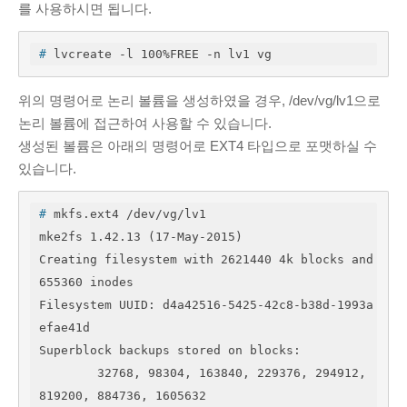
를 사용하시면 됩니다.
#
 lvcreate -l 100%FREE -n lv1 vg
위의 명령어로 논리 볼륨을 생성하였을 경우, /dev/vg/lv1으로
논리 볼륨에 접근하여 사용할 수 있습니다.
생성된 볼륨은 아래의 명령어로 EXT4 타입으로 포맷하실 수
있습니다.
#
 mkfs.ext4 /dev/vg/lv1
mke2fs 1.42.13 (17-May-2015)

Creating filesystem with 2621440 4k blocks and 
655360 inodes

Filesystem UUID: d4a42516-5425-42c8-b38d-1993a
efae41d

Superblock backups stored on blocks: 

	32768, 98304, 163840, 229376, 294912, 
819200, 884736, 1605632
