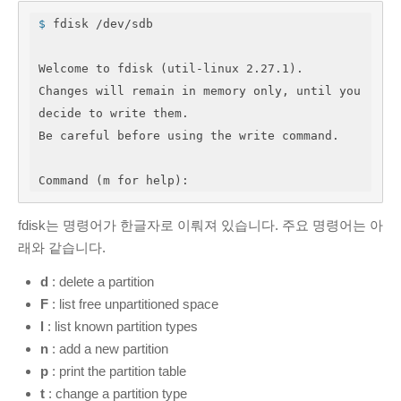
$
 fdisk /dev/sdb
Welcome to fdisk (util-linux 2.27.1).

Changes will remain in memory only, until you 
decide to write them.

Be careful before using the write command.

Command (m for help):
fdisk는 명령어가 한글자로 이뤄져 있습니다. 주요 명령어는 아
래와 같습니다.
d
: delete a partition
F
: list free unpartitioned space
l
: list known partition types
n
: add a new partition
p
: print the partition table
t
: change a partition type