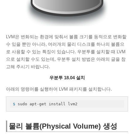
sss
안녕하세요. 사용...
PDF JPG변환 사이트
·
6 months ago
KIM Hyeok
valgrind...
Valgrind 사용법
·
1 year ago
LVM은 변화되는 환경에 맞춰서 볼륨 크기를 동적으로 변화할
수 있을 뿐만 아니라, 여러개의 물리 디스크를 하나의 볼륨으
조영범
프록시 서버 아직도...
로 사용할 수 있는 특징이 있습니다. 우분투를 설치할 때 LVM
카카오톡 PC 차단, 우회 접속 방법
·
1
으로 설치할 수도 있는데, 우분투 설치 방법은 아래의 글을 참
year ago
고해 주시기 바랍니다.
ss
잘사용중인데 오류가...
우분투 18.04 설치
PDF JPG변환 사이트
·
2 years ago
아래의 명령어를 실행하여 LVM 패키지를 설치합니다.
영랑
잘사용하고 있는데...
PDF JPG변환 사이트
·
2 years ago
$
 sudo apt-get install lvm2
CATEGORIES
물리 볼륨(Physical Volume) 생성
C/C++
(6)