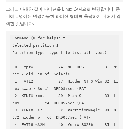
그리고 아래와 같이 파티션을 Linux LVM으로 변경합니다. 중
간에 L 명어는 변경가능한 파티션 형태를 출력하기 위해서 입
력한 것입니다.
Command (m for help): t 

Selected partition 1

Partition type (type L to list all types): L

 0  Empty           24  NEC DOS         81  Mi
nix / old Lin bf  Solaris        

 1  FAT12           27  Hidden NTFS Win 82  Li
nux swap / So c1  DRDOS/sec (FAT-

 2  XENIX root      39  Plan 9          83  Li
nux           c4  DRDOS/sec (FAT-

 3  XENIX usr       3c  PartitionMagic  84  O
S/2 hidden or  c6  DRDOS/sec (FAT-

 4  FAT16 <32M      40  Venix 80286     85  Li