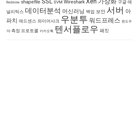
SSL
Xen
가상화
shapefile
Wireshark
SVM
구글 애
Redmine
서버
데이터분석
머신러닝
아
보안
널리틱스
백업
우분투
워드프레스
파치
애드센스
와이어샤크
윈도우
텐서플로우
패킷
측정 프로토콜
10
카카오톡