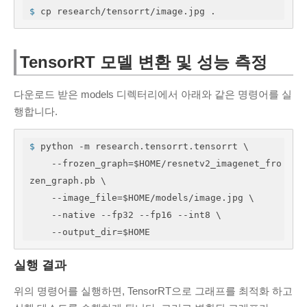
$
 cp research/tensorrt/image.jpg .
PAGES
About Me
TensorRT 모델 변환 및 성능 측정
Contact Me
Services
다운로드 받은 models 디렉터리에서 아래와 같은 명령어를 실
무료 프록시 서버
행합니다.
Tools
PDF 이미지 변환
$
 python -m research.tensorrt.tensorrt \
    --frozen_graph=$HOME/resnetv2_imagenet_fro
SSL 인증서 확인 사이트
zen_graph.pb \

온라인 인증서 뷰어
    --image_file=$HOME/models/image.jpg \

    --native --fp32 --fp16 --int8 \

    --output_dir=$HOME
실행 결과
위의 명령어를 실행하면, TensorRT으로 그래프를 최적화 하고