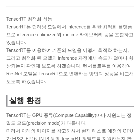
ARCHIVES
March 2025
(1)
TensorRT 최적화 성능
November 2024
(2)
TensorRT는 딥러닝 모델에서 inference를 위한 최적화 플랫폼
으로 inference optimizer 와 runtime 라이브러리 등을 포함하고
June 2020
(1)
있습니다.
August 2019
(1)
TensorRT를 이용하여 기존의 모델을 어떻게 최적화 하는지,
July 2019
(32)
그리고 최적화 된 모델의 inference 과정에서 속도가 얼마나 향
June 2019
(40)
상되는지 확인해 보도록 하겠습니다. 텐서플로우를 이용하여
May 2019
(9)
ResNet 모델을 TensorRT으로 변환하는 방법과 성능을 비교해
보도록 하겠습니다.
April 2019
(1)
February 2019
(3)
실행 환경
January 2019
(4)
November 2018
(2)
TensorRT는 GPU 종류(Compute Capability)마다 지원되는 정
October 2018
(2)
밀도 모드(precision mode)가 다릅니다.
따라서 아래의 페이지를 참고하셔서 현재 테스트 예정의 GPU
RECENT COMMENTS
가 FP32, FP16, INT8 등의 TensorRT 정밀도를 지원하는지 확