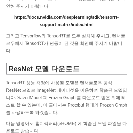
sss
인해 주시기 바랍니다.
안녕하세요. 사용...
PDF JPG변환 사이트
·
6 months ago
https://docs.nvidia.com/deeplearning/sdk/tensorrt-
support-matrix/index.html
KIM Hyeok
valgrind...
Valgrind 사용법
·
1 year ago
그리고 Tensorflow와 TensorRT를 모두 설치해 주시고, 텐서플
로우에서 TensorRT가 연동이 된 것을 확인해 주시기 바랍니
조영범
프록시 서버 아직도...
다.
카카오톡 PC 차단, 우회 접속 방법
·
1
year ago
ResNet 모델 다운로드
ss
잘사용중인데 오류가...
PDF JPG변환 사이트
·
2 years ago
TensorRT 성능 측정에 사용될 모델은 텐서플로우 공식
ResNet 모델로 ImageNet 데이터셋을 이용하여 학습된 모델입
영랑
잘사용하고 있는데...
니다. SavedModel 과 Frozen Graph 를 다운로드 받은 뒤에 테
PDF JPG변환 사이트
·
2 years ago
스트 할 수 있는데, 이 글에서는 Protobuf 형태의 Prozen Graph
를 사용하도록 하겠습니다.
CATEGORIES
다음 명령어로 홈디렉터리($HOME) 에 학습된 모델 파일을 다
C/C++
(6)
운로드 받습니다.