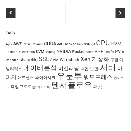
TAGS
GPU
AWS
CUDA
HVM
Docker
Ajax
Cloud
Courier
diff
GeoJSON
git
NVIDIA
PHP
PV
KVM
Packet
Jenkins
Kubernetes
Mining
patch
Postfix
R
SSL
Xen
가상화
shapefile
Wireshark
SVM
구글 애
Redmine
서버
데이터분석
머신러닝
아
보안
널리틱스
백업
우분투
워드프레스
파치
애드센스
와이어샤크
윈도우
텐서플로우
패킷
측정 프로토콜
10
카카오톡