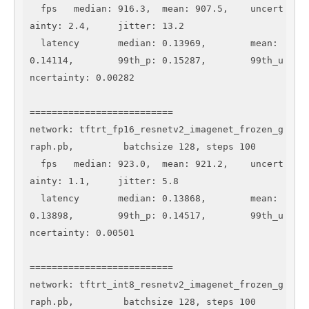
  fps 	median: 916.3, 	mean: 907.5, 	uncert
ainty: 2.4, 	jitter: 13.2

  latency 	median: 0.13969, 	mean: 
0.14114, 	99th_p: 0.15287, 	99th_u
ncertainty: 0.00282

==========================

network: tftrt_fp16_resnetv2_imagenet_frozen_g
raph.pb,	 batchsize 128, steps 100

  fps 	median: 923.0, 	mean: 921.2, 	uncert
ainty: 1.1, 	jitter: 5.8

  latency 	median: 0.13868, 	mean: 
0.13898, 	99th_p: 0.14517, 	99th_u
ncertainty: 0.00501

==========================

network: tftrt_int8_resnetv2_imagenet_frozen_g
raph.pb,	 batchsize 128, steps 100
