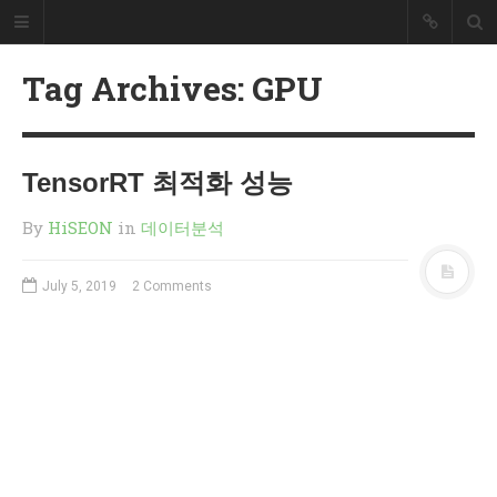
HiSEON
Tag Archives: GPU
개발자 블러그
개발과 관련된 내용을 정리했습니다.
TensorRT 최적화 성능
SEARCH
By
HiSEON
in
데이터분석
RECENT POSTS
How to install Nvidia drivers on
July 5, 2019
2 Comments
Ubuntu 24.04
RAGaaS(RAG as a Service)는
무엇일까요?
리눅스 RAID 복구 방법(mdadm)
서브도메인 위임 설정 방법
PHP 파일 업로드 예제