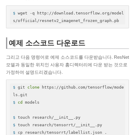
Cloud
(1)
PHP
(4)
$
 wget -q http://download.tensorflow.org/model
Python
(12)
s/official/resnetv2_imagenet_frozen_graph.pb
Windows
(2)
네트워크
(8)
예제 소스코드 다운로드
데이터분석
(36)
Tensorflow
(18)
그리고 다음 명령어로 예제 소스코드를 다운받습니다. ResNet
모델과 동일한 위치인 사용자 홈디렉터리에 다운 받는 것으로
리눅스
(53)
가정하여 설명드리겠습니다.
명령어
(2)
우분투
(33)
$
 git 
clone
 https://github.com/tensorflow/mode
보안
(6)
ls.git
서버
(44)
$
cd
 models
소프트웨어공학
(7)
$
 touch research/__init__.py
워드프레스
(10)
$
 touch research/tensorrt/__init__.py
일반
(23)
$
 cp research/tensorrt/labellist.json .