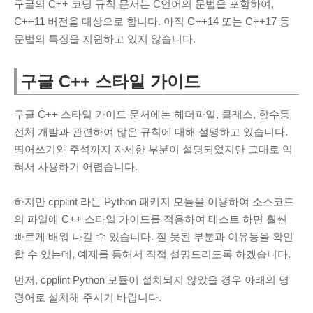
Cloud
(1)
구글의 C++ 코딩 규칙 문서는 C언어의 문법을 포함하여,
C++11 버전을 대상으로 합니다. 아직 C++14 또는 C++17 등
PHP
(4)
문법의 특징을 지원하고 있지 않습니다.
Python
(12)
Windows
(2)
구글 C++ 스타일 가이드
네트워크
(8)
데이터분석
(36)
구글 C++ 스타일 가이드 문서에는 헤더파일, 클래스, 함수등
Tensorflow
(18)
전체 개발과 관련하여 많은 규칙에 대해 설명하고 있습니다.
띄어쓰기와 주석까지 자세한 부분이 설명되었지만 그대로 익
리눅스
(53)
혀서 사용하기 어렵습니다.
명령어
(2)
우분투
(33)
하지만 cpplint 라는 Python 패키지 모듈을 이용하여 소스코드
보안
(6)
의 파일에 C++ 스타일 가이드를 적용하여 테스트 하면 훨씬
서버
(44)
빠르게 배워 나갈 수 있습니다. 잘 못된 부분과 이유등을 확인
할 수 있는데, 예제를 통해서 직접 설명드리도록 하겠습니다.
소프트웨어공학
(7)
워드프레스
(10)
먼저, cpplint Python 모듈이 설치되지 않았을 경우 아래의 명
일반
(23)
령어로 설치해 주시기 바랍니다.