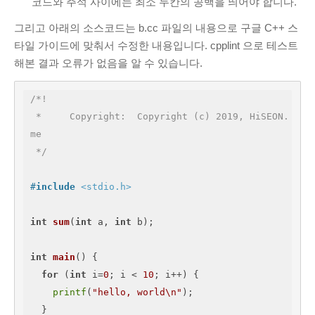
코드와 주석 사이에는 최소 두칸의 공백을 띄어야 합니다.
그리고 아래의 소스코드는 b.cc 파일의 내용으로 구글 C++ 스
타일 가이드에 맞춰서 수정한 내용입니다. cpplint 으로 테스트
해본 결과 오류가 없음을 알 수 있습니다.
/*!

 *     Copyright:  Copyright (c) 2019, HiSEON.
me

 */
#
include
<stdio.h>
int
sum
(
int
 a, 
int
 b)
;

int
main
()
{

for
 (
int
 i=
0
; i < 
10
; i++) {

printf
(
"hello, world\n"
);

  }
