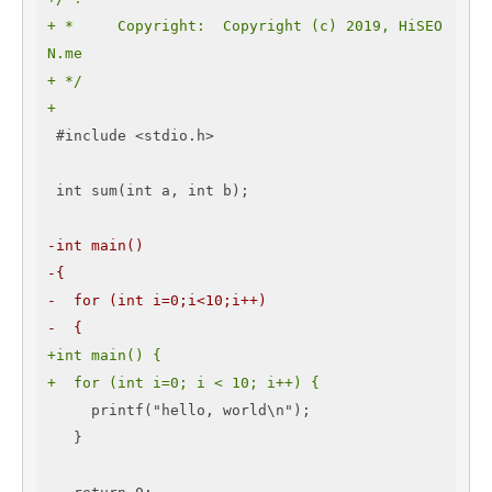
+ *     Copyright:  Copyright (c) 2019, HiSEO
N.me
+ */
+
 #include <stdio.h>

 int sum(int a, int b);

-int main()
-{
-  for (int i=0;i<10;i++)
-  {
+int main() {
+  for (int i=0; i < 10; i++) {
     printf("hello, world\n");

   }
