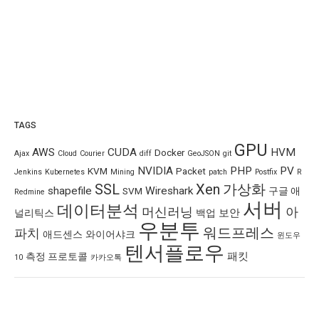
TAGS
GPU
AWS
CUDA
HVM
Docker
Ajax
Cloud
Courier
diff
GeoJSON
git
NVIDIA
PHP
PV
KVM
Packet
Jenkins
Kubernetes
Mining
patch
Postfix
R
SSL
Xen
가상화
shapefile
Wireshark
SVM
구글 애
Redmine
서버
데이터분석
머신러닝
아
보안
널리틱스
백업
우분투
워드프레스
파치
애드센스
와이어샤크
윈도우
텐서플로우
패킷
측정 프로토콜
10
카카오톡