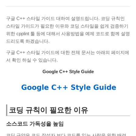
ARCHIVES
March 2025
(1)
구글 C++ 스타일 가이드 대하여 설명드립니다. 코딩 규칙인
November 2024
(2)
스타일 가이드가 필요한 이유와 코딩 스타일을 쉽게 검증하기
위한 cpplint 툴 등에 대해서 사용방법을 예제 코드로 함께 설명
June 2020
(1)
드리도록 하겠습니다.
August 2019
(1)
July 2019
(32)
구글 C++ 스타일 가이드에 대한 전체 문서는 아래의 페이지에
서 확인 하실 수 있습니다.
June 2019
(40)
May 2019
(9)
Google C++ Style Guide
April 2019
(1)
February 2019
(3)
January 2019
(4)
November 2018
(2)
코딩 규칙이 필요한 이유
October 2018
(2)
소스코드 가독성을 높임
RECENT COMMENTS
코딩 규약은 코드 작성자 보다 코드를 읽는 사람을 위한 배려