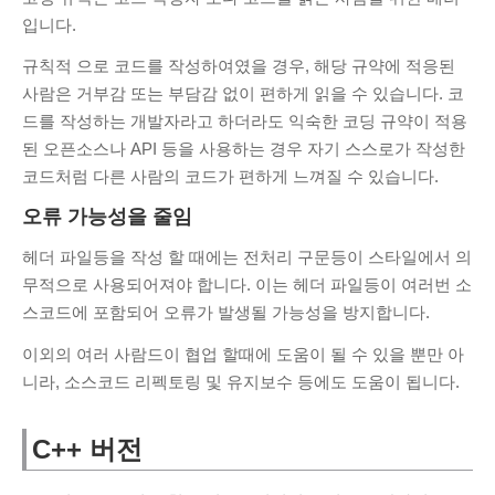
sss
안녕하세요. 사용...
입니다.
PDF JPG변환 사이트
·
6 months ago
규칙적 으로 코드를 작성하여였을 경우, 해당 규약에 적응된
사람은 거부감 또는 부담감 없이 편하게 읽을 수 있습니다. 코
KIM Hyeok
valgrind...
드를 작성하는 개발자라고 하더라도 익숙한 코딩 규약이 적용
Valgrind 사용법
·
1 year ago
된 오픈소스나 API 등을 사용하는
경우 자기 스스로가 작성한
조영범
프록시 서버 아직도...
코드처럼 다른 사람의 코드가 편하게 느껴질 수 있습니다.
카카오톡 PC 차단, 우회 접속 방법
·
1
오류 가능성을 줄임
year ago
헤더 파일등을 작성 할 때에는 전처리 구문등이 스타일에서 의
ss
잘사용중인데 오류가...
무적으로 사용되어져야 합니다. 이는 헤더 파일등이 여러번 소
PDF JPG변환 사이트
·
2 years ago
스코드에 포함되어 오류가 발생될 가능성을 방지합니다.
영랑
잘사용하고 있는데...
이외의 여러 사람드이 협업 할때에 도움이 될 수 있을 뿐만 아
PDF JPG변환 사이트
·
2 years ago
니라, 소스코드 리펙토링 및 유지보수 등에도 도움이 됩니다.
CATEGORIES
C++ 버전
C/C++
(6)