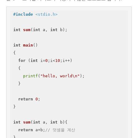
#
include
<stdio.h>
int
sum
(
int
 a, 
int
 b)
;

int
main
()
{

for
 (
int
 i=
0
;i<
10
;i++)

  {

printf
(
"hello, world\n"
);

  }

return
0
;

}

int
sum
(
int
 a, 
int
 b)
{

return
 a+b;
// 덧셈을 계산
}