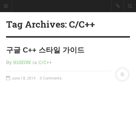
HiSEON
Tag Archives: C/C++
개발자 블러그
개발과 관련된 내용을 정리했습니다.
구글 C++ 스타일 가이드
SEARCH
By
HiSEON
in
C/C++
RECENT POSTS
How to install Nvidia drivers on
June 18, 2019
0 Comments
Ubuntu 24.04
RAGaaS(RAG as a Service)는
무엇일까요?
리눅스 RAID 복구 방법(mdadm)
서브도메인 위임 설정 방법
PHP 파일 업로드 예제